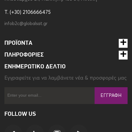
Χρώμα
Μαύρο-Άσπρο
T. (+30) 2106666475
infob2c@globalsat.gr
ΠΡΟΪΌΝΤΑ
ΠΛΗΡΟΦΟΡΊΕΣ
ΕΝΗΜΕΡΩΤΙΚΌ ΔΕΛΤΊΟ
Eγγραφείτε για να λαμβάνετε νέα & προσφορές μας
ΕΓΓΡΑΦΉ
FOLLOW US