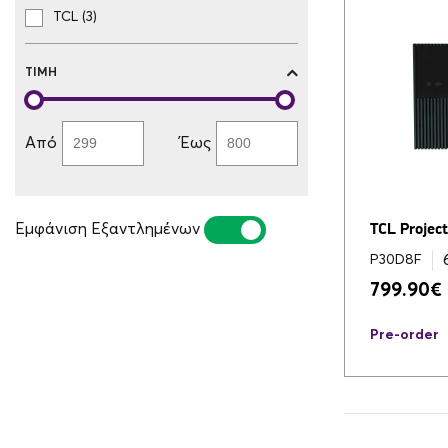
TCL (3)
ΤΙΜΉ
Από
Έως
Εμφάνιση Εξαντλημένων
TCL Projec
ΝΑΙ
ΌΧΙ
P30D8F
799.90
€
Pre-order