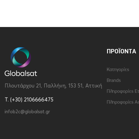
ΠΡΟΪΌΝΤΑ
Κατηγορίες
Brands
Πλουτάρχου 21, Παλλήνη, 153 51, Αττική
Πληροφορίες Ε
T. (+30) 2106666475
Πληροφορίες Α
infob2c@globalsat.gr