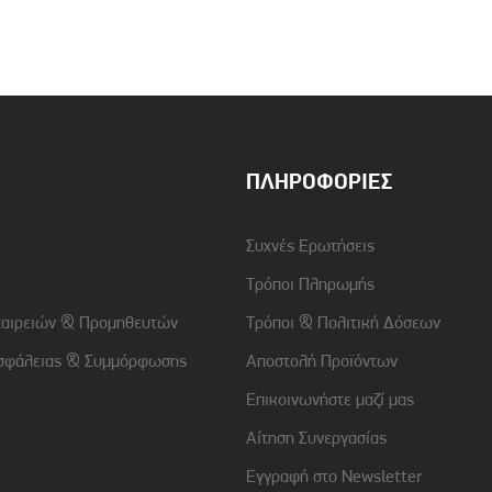
ΠΛΗΡΟΦΟΡΊΕΣ
Συχνές Ερωτήσεις
Τρόποι Πληρωμής
ταιρειών & Προμηθευτών
Τρόποι & Πολιτική Δόσεων
σφάλειας & Συμμόρφωσης
Αποστολή Προϊόντων
Επικοινωνήστε μαζί μας
Αίτηση Συνεργασίας
Εγγραφή στο Newsletter