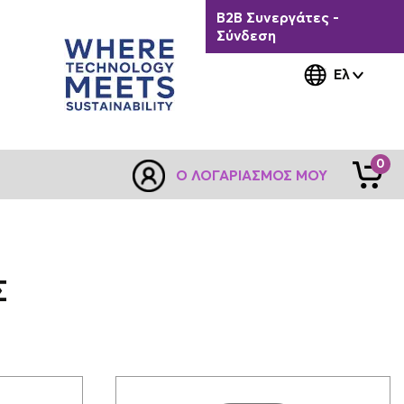
B2B Συνεργάτες -
Σύνδεση
Ελ
0
Ο ΛΟΓΑΡΙΑΣΜΌΣ ΜΟΥ
Σ