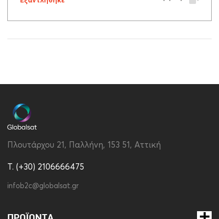
Εξαντλήθηκε
Πλουτάρχου 21, Παλλήνη, 153 51, Αττική
T. (+30) 2106666475
infob2c@globalsat.gr
ΠΡΟΪΌΝΤΑ