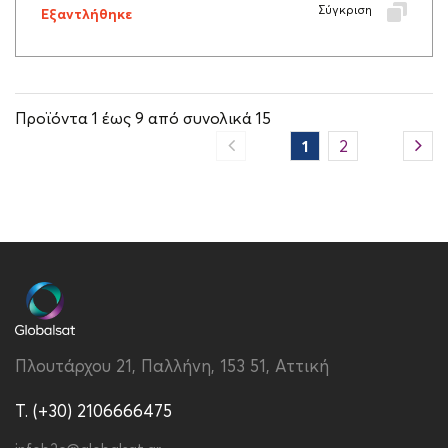
Σύγκριση
Εξαντλήθηκε
Προϊόντα
1
έως
9
από συνολικά
15
1
2
Πλουτάρχου 21, Παλλήνη, 153 51, Αττική
T. (+30) 2106666475