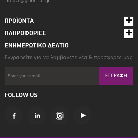
infob2c@globalsat.gr
ΠΡΟΪΌΝΤΑ
ΠΛΗΡΟΦΟΡΊΕΣ
ΕΝΗΜΕΡΩΤΙΚΌ ΔΕΛΤΊΟ
Eγγραφείτε για να λαμβάνετε νέα & προσφορές μας
ΕΓΓΡΑΦΉ
FOLLOW US