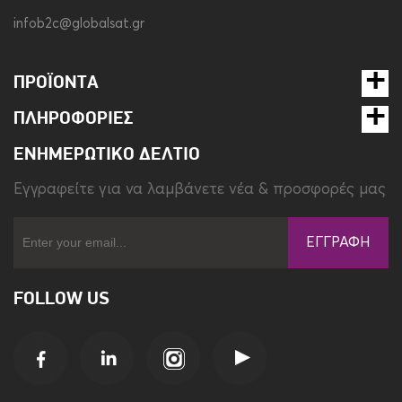
infob2c@globalsat.gr
ΠΡΟΪΌΝΤΑ
ΠΛΗΡΟΦΟΡΊΕΣ
ΕΝΗΜΕΡΩΤΙΚΌ ΔΕΛΤΊΟ
Eγγραφείτε για να λαμβάνετε νέα & προσφορές μας
ΕΓΓΡΑΦΉ
FOLLOW US