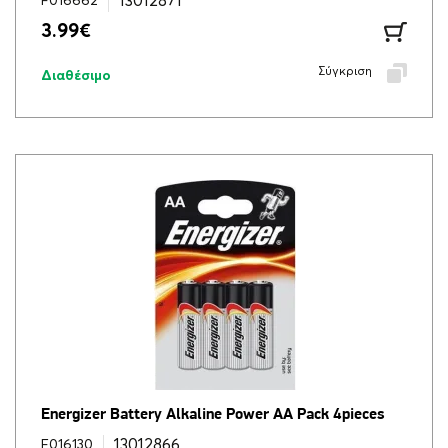
13012871
F016662
3.99
€
Σύγκριση
Διαθέσιμο
Energizer Battery Alkaline Power AA Pack 4pieces
13012866
F016130