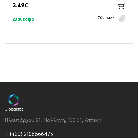
3.49
€
Σύγκριση
Διαθέσιμο
Πλουτάρχου 21, Παλλήνη, 153 51, Αττική
T. (+30) 2106666475