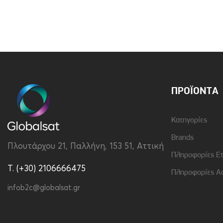
Brand
Vivid
Χρώμα
Κόκκινο
ΠΡΟΪΌΝΤΑ
Κατηγορίες
Brands
Πλουτάρχου 21, Παλλήνη, 153 51, Αττική
Πληροφορίες Ε
T. (+30) 2106666475
Πληροφορίες Α
infob2c@globalsat.gr