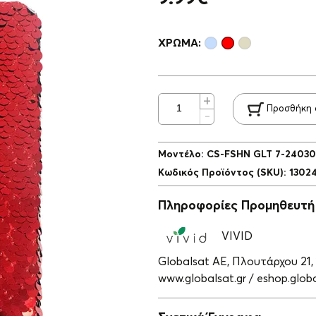
ΧΡΏΜΑ:
Προσθήκη 
Μοντέλο
:
CS-FSHN GLT 7-2403
Κωδικός Προϊόντος (SKU)
:
1302
Πληροφορίες Προμηθευτή
VIVID
Globalsat ΑΕ, Πλουτάρχου 21,
www.globalsat.gr / eshop.globa