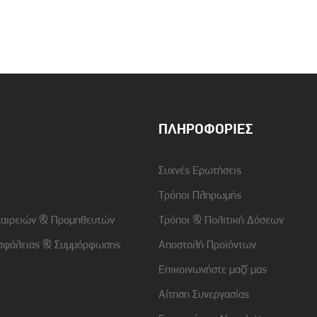
Συμβατότητα
Samsung Galaxy A54 5G
ΠΛΗΡΟΦΟΡΊΕΣ
Συχνές Ερωτήσεις
Τρόποι Πληρωμής
ταιρειών & Προμηθευτών
Τρόποι & Πολιτική Δόσεων
σφάλειας & Συμμόρφωσης
Αποστολή Προϊόντων
Επικοινωνήστε μαζί μας
Αίτηση Συνεργασίας