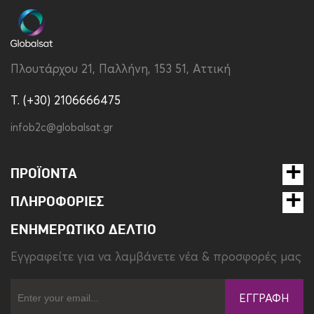
Τύπος
Back
Υλικό
Ύφασμα-Λάστιχο
Πλουτάρχου 21, Παλλήνη, 153 51, Αττική
Υποστήριξη MagSafe
Ναι
T. (+30) 2106666475
Χρώμα
Μωβ
infob2c@globalsat.gr
ΠΡΟΪΌΝΤΑ
ΠΛΗΡΟΦΟΡΊΕΣ
ΕΝΗΜΕΡΩΤΙΚΌ ΔΕΛΤΊΟ
Eγγραφείτε για να λαμβάνετε νέα & προσφορές μας
ΕΓΓΡΑΦΉ