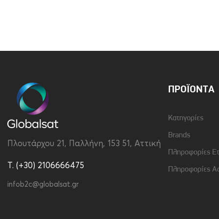
Brand
Vivid
Υλικό
Σιλικόνη
ΠΡΟΪΌΝΤΑ
Κατηγορίες
Brands
Πλουτάρχου 21, Παλλήνη, 153 51, Αττική
Πληροφορίες Ε
T. (+30) 2106666475
Πληροφορίες Α
infob2c@globalsat.gr