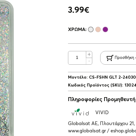
3.99
€
ΧΡΏΜΑ:
Προσθήκη 
Μοντέλο
:
CS-FSHN GLT 2-2403
Κωδικός Προϊόντος (SKU)
:
1302
Πληροφορίες Προμηθευτή
VIVID
Globalsat ΑΕ, Πλουτάρχου 21,
www.globalsat.gr / eshop.globa