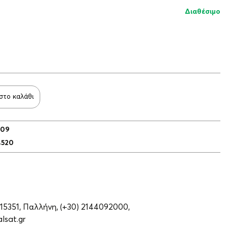
Διαθέσιμο
στο καλάθι
009
4520
 15351, Παλλήνη,
(+30) 2144092000,
lsat.gr