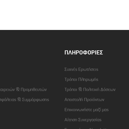
Συμβατότητα
Samsung Galaxy A35 5G
Χρώμα
Διάφανο-Ασημί
ΠΛΗΡΟΦΟΡΊΕΣ
Συχνές Ερωτήσεις
Τρόποι Πληρωμής
ταιρειών & Προμηθευτών
Τρόποι & Πολιτική Δόσεων
σφάλειας & Συμμόρφωσης
Αποστολή Προϊόντων
Επικοινωνήστε μαζί μας
Αίτηση Συνεργασίας