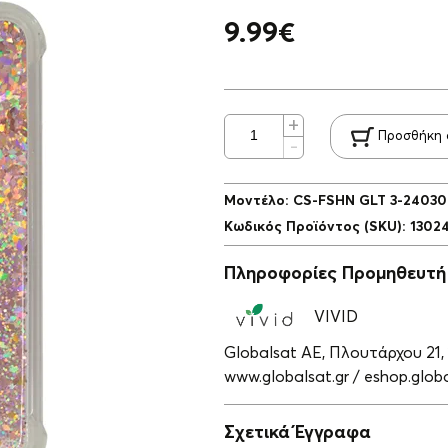
9.99
€
Προσθήκη 
Μοντέλο
:
CS-FSHN GLT 3-24030
Κωδικός Προϊόντος (SKU)
:
1302
Πληροφορίες Προμηθευτή
VIVID
Globalsat ΑΕ, Πλουτάρχου 21,
www.globalsat.gr / eshop.globa
Σχετικά Έγγραφα