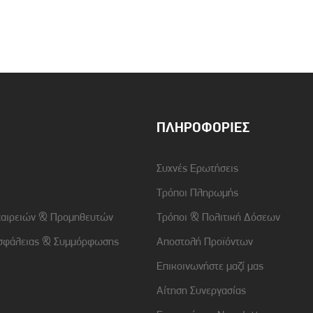
Συμβατότητα
Apple iPhone 13
Χρώμα
Διάφανο-Ρόζ Χρυσό
ΠΛΗΡΟΦΟΡΊΕΣ
Συχνές Ερωτήσεις
Τρόποι Πληρωμής
ταιρειών & Προμηθευτών
Τρόποι & Πολιτική Δόσεων
σφάλειας & Συμμόρφωσης
Αποστολή Προϊόντων
Επικοινωνήστε μαζί μας
Αίτηση Συνεργασίας