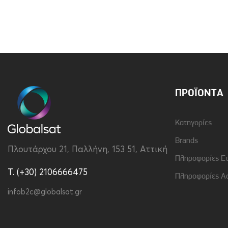
Brand
Vivid
Υλικό
Σιλικόνη
ΠΡΟΪΌΝΤΑ
Κατηγορίες
Brands
Πλουτάρχου 21, Παλλήνη, 153 51, Αττική
Πληροφορίες Ε
T. (+30) 2106666475
Πληροφορίες Α
infob2c@globalsat.gr