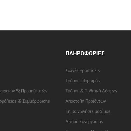
Συμβατότητα
Apple iPhone 13 Pro
Χρώμα
Διάφανο-Ρόζ Χρυσό
ΠΛΗΡΟΦΟΡΊΕΣ
Συχνές Ερωτήσεις
Τρόποι Πληρωμής
ταιρειών & Προμηθευτών
Τρόποι & Πολιτική Δόσεων
σφάλειας & Συμμόρφωσης
Αποστολή Προϊόντων
Επικοινωνήστε μαζί μας
Αίτηση Συνεργασίας