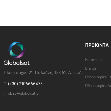
Brand
Vivid
Υλικό
Σιλικόνη
ΠΡΟΪΌΝΤΑ
Κατηγορίες
Brands
Πλουτάρχου 21, Παλλήνη, 153 51, Αττική
Πληροφορίες Ε
T. (+30) 2106666475
Πληροφορίες Α
infob2c@globalsat.gr