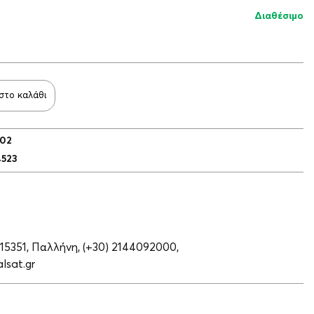
Διαθέσιμο
στο καλάθι
002
4523
 15351, Παλλήνη,
(+30) 2144092000,
lsat.gr