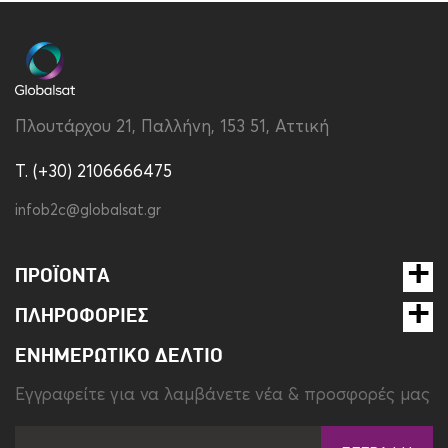
Χρώμα
Μαύρο
Πλουτάρχου 21, Παλλήνη, 153 51, Αττική
T. (+30) 2106666475
infob2c@globalsat.gr
ΠΡΟΪΌΝΤΑ
ΠΛΗΡΟΦΟΡΊΕΣ
ΕΝΗΜΕΡΩΤΙΚΌ ΔΕΛΤΊΟ
Eγγραφείτε για να λαμβάνετε νέα & προσφορές μας