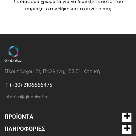
Σε διάφορα χρώματα για να διαλέξετε αυτό που
ταιριάζει στην θήκη και το κινητό σας.
Brand
Vivid
Είδος
Neck Chain
Πλουτάρχου 21, Παλλήνη, 153 51, Αττική
T. (+30) 2106666475
infob2c@globalsat.gr
ΠΡΟΪΌΝΤΑ
ΠΛΗΡΟΦΟΡΊΕΣ