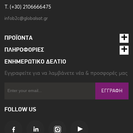
Χρώμα
Χρυσό-Ροζ
T. (+30) 2106666475
infob2c@globalsat.gr
ΠΡΟΪΌΝΤΑ
ΠΛΗΡΟΦΟΡΊΕΣ
ΕΝΗΜΕΡΩΤΙΚΌ ΔΕΛΤΊΟ
Eγγραφείτε για να λαμβάνετε νέα & προσφορές μας
ΕΓΓΡΑΦΉ
FOLLOW US