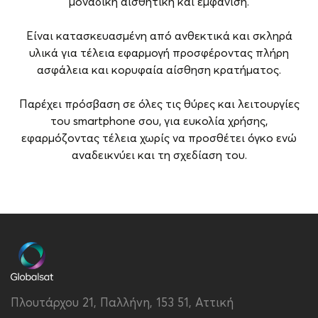
μοναδική αισθητική και εμφάνιση.
Είναι κατασκευασμένη από ανθεκτικά και σκληρά
υλικά για τέλεια εφαρμογή προσφέροντας πλήρη
ασφάλεια και κορυφαία αίσθηση κρατήματος.
Παρέχει πρόσβαση σε όλες τις θύρες και λειτουργίες
του smartphone σου, για ευκολία χρήσης,
εφαρμόζοντας τέλεια χωρίς να προσθέτει όγκο ενώ
αναδεικνύει και τη σχεδίαση του.
Brand
Vivid
Συμβατότητα
Samsung Galaxy A14
4G/5G
Τύπος
Back
Υλικό
Σκληρό Πλαστικό
Πλουτάρχου 21, Παλλήνη, 153 51, Αττική