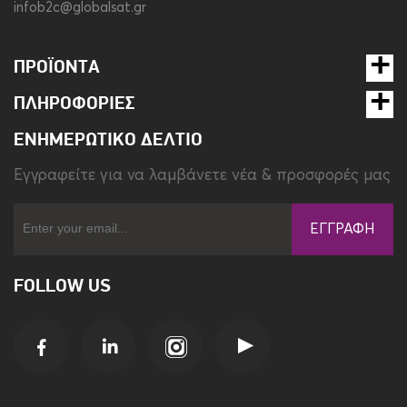
infob2c@globalsat.gr
ΠΡΟΪΌΝΤΑ
ΠΛΗΡΟΦΟΡΊΕΣ
ΕΝΗΜΕΡΩΤΙΚΌ ΔΕΛΤΊΟ
Eγγραφείτε για να λαμβάνετε νέα & προσφορές μας
ΕΓΓΡΑΦΉ
FOLLOW US