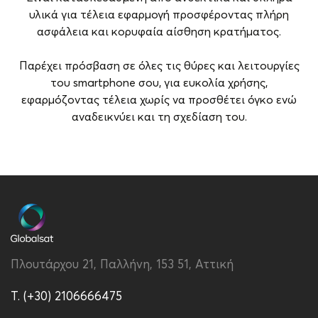
υλικά για τέλεια εφαρμογή προσφέροντας πλήρη
ασφάλεια και κορυφαία αίσθηση κρατήματος.
Παρέχει πρόσβαση σε όλες τις θύρες και λειτουργίες
του smartphone σου, για ευκολία χρήσης,
εφαρμόζοντας τέλεια χωρίς να προσθέτει όγκο ενώ
αναδεικνύει και τη σχεδίαση του.
Brand
Vivid
Συμβατότητα
Apple iPhone 13 Pro
Τύπος
Back
Υλικό
Σκληρό Πλαστικό
Πλουτάρχου 21, Παλλήνη, 153 51, Αττική
Χρώμα
Μωβ
T. (+30) 2106666475