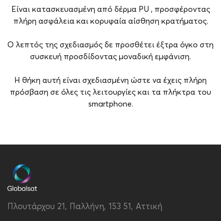
Είναι κατασκευασμένη από δέρμα PU , προσφέροντας
πλήρη ασφάλεια και κορυφαία αίσθηση κρατήματος.
Ο λεπτός της σχεδιασμός δε προσθέτει έξτρα όγκο στη
συσκευή προσδίδοντας μοναδική εμφάνιση.
Η θήκη αυτή είναι σχεδιασμένη ώστε να έχεις πλήρη
πρόσβαση σε όλες τις λειτουργίες και τα πλήκτρα του
smartphone.
Brand
Vivid
Συμβατότητα
Samsung Galaxy A05s
Τύπος
Back
Υλικό
PU
Πλουτάρχου 21, Παλλήνη, 153 51, Αττική
Χρώμα
Λευκό