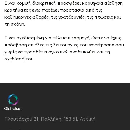
Είναι κομψή, διακριτική, προσφέρει κορυφαία αίσθηση
κρατήματος ενώ παρέχει προστασία από τις
καθημερινές φθορές, τις γρατζουνιές, τις πτώσεις και
τη σκόνη.
Είναι σχεδιασμένη για τέλεια εφαρμογή, ώστε να έχεις
πρόσβαση σε όλες τις λειτουργίες του smartphone σου,
χωρίς να προσθέτει όγκο ενώ αναδεικνύει και τη
σχεδίασή του.
Brand
Vivid
Συμβατότητα
Xiaomi Redmi Note 11
Pro 5G
Τύπος
Back
Υλικό
Σιλικόνη
Πλουτάρχου 21, Παλλήνη, 153 51, Αττική
Χρώμα
Μαύρο