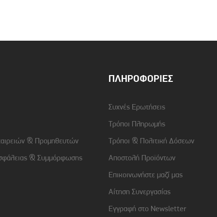
Συμβατότητα
Samsung Galaxy A15
4G/5G
Χρώμα
Μαύρο
ΠΛΗΡΟΦΟΡΊΕΣ
Συχνές Ερωτήσεις
Τρόποι Πληρωμής
ταιρειών & Προμηθευτών
Τρόποι & Πολιτική Δόσεων
σφάλειας & Συμμόρφωσης
Αποστολή Προϊόντων
Επικοινωνήστε μαζί μας
Αίτηση Συνεργασίας
Εγγραφή στο Newsletter