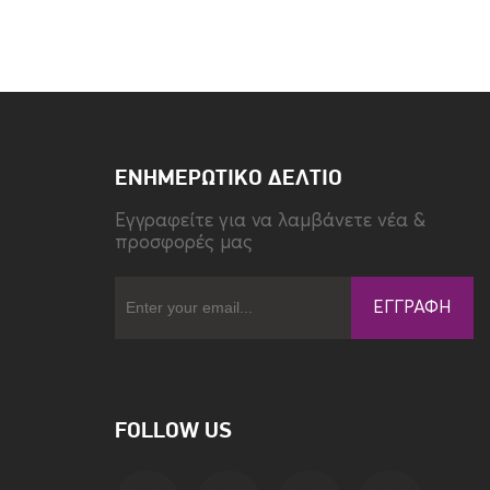
Τύπος
Book Cover
ΕΝΗΜΕΡΩΤΙΚΌ ΔΕΛΤΊΟ
Eγγραφείτε για να λαμβάνετε νέα &
προσφορές μας
ΕΓΓΡΑΦΉ
FOLLOW US