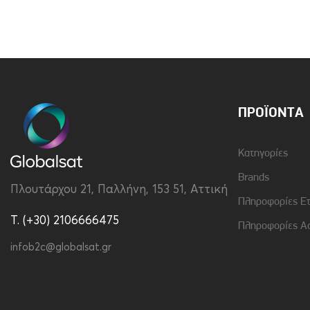
Brand
Vivid
Υλικό
Συνθετικό Δέρμα
ΠΡΟΪΌΝΤΑ
Κατηγορίες
Brands
Πλουτάρχου 21, Παλλήνη, 153 51, Αττική
Πληροφορίες Ε
T. (+30) 2106666475
Πληροφορίες Α
infob2c@globalsat.gr