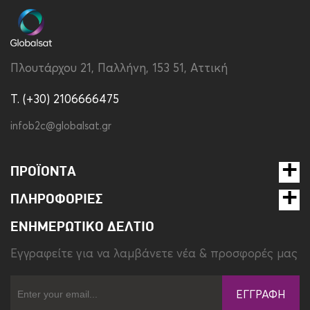
Τύπος
Book Cover
Υλικό
Συνθετικό Δέρμα
Πλουτάρχου 21, Παλλήνη, 153 51, Αττική
Χρώμα
Μαύρο
T. (+30) 2106666475
infob2c@globalsat.gr
ΠΡΟΪΌΝΤΑ
ΠΛΗΡΟΦΟΡΊΕΣ
ΕΝΗΜΕΡΩΤΙΚΌ ΔΕΛΤΊΟ
Eγγραφείτε για να λαμβάνετε νέα & προσφορές μας
ΕΓΓΡΑΦΉ