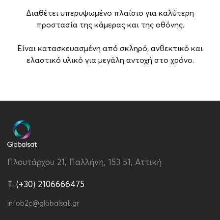
Διαθέτει υπερυψωμένο πλαίσιο για καλύτερη
προστασία της κάμερας και της οθόνης.
Είναι κατασκευασμένη από σκληρό, ανθεκτικό και
ελαστικό υλικό για μεγάλη αντοχή στο χρόνο.
Brand
Vivid
Συμβατότητα
Samsung Galaxy S22+
Τύπος
Back
Υλικό
Σκληρό Πλαστικό
Πλουτάρχου 21, Παλλήνη, 153 51, Αττική
Χρώμα
Διάφανο
T. (+30) 2106666475
infob2c@globalsat.gr