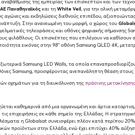
 αναβάθμισης της εμπειρίας των επισκεπτών και των τεχν
ΑΕ Παναθηναϊκός
και τη
White Veil
, για την ολική μεταμό
ς αγώνες και εκδηλώσεις διεθνούς επιπέδου, αξιοποιώντας
 ανάπτυξη. Στην ανανεωμένη του μορφή, ο χώρος του
Global
αγγελματικές τηλεοράσεις και οθόνες ψηφιακής σήμανσης Sa
ους φιλάθλους. Οι επισκέπτες που επιλέγουν να καθίσουν 
ποιότητα εικόνας στην 98’’ οθόνη Samsung QLED 4Κ, μετα
ξωτερικά Samsung LED Walls, τα οποία επαναπροσδιορίζου
 οθόνες Samsung, προσφέροντας ανεπανάληπτη θέαση στους 
κών οχημάτων για τη διευκόλυνση της
πράσινης μετακίνηση
χύεται καθημερινά από μια οργανωμένη και άρτια καταρτισ
 τις επιχειρήσεις σε κάθε σημείο της Ελλάδας. Η στρατηγικ
έσματα: η Globalsat συνεισφέρει πλέον κατά περίπου 20
κών προϊόντων στην Ελλάδα, ενώ έχει επιτύχει 40% αύξησ