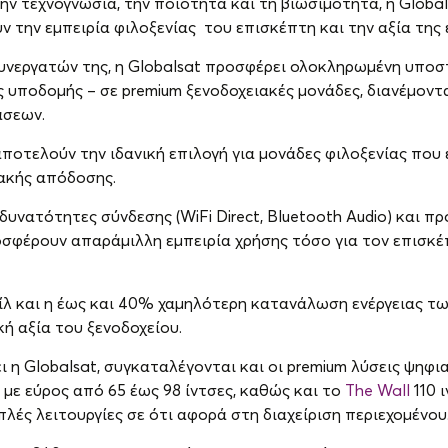
 τεχνογνωσία, την ποιότητα και τη βιωσιμότητα, η Global
 την εμπειρία φιλοξενίας του επισκέπτη και την αξία της 
υνεργατών της, η Globalsat προσφέρει ολοκληρωμένη υποσ
 υποδομής – σε premium ξενοδοχειακές μονάδες, διανέμοντ
άσεων.
αποτελούν την ιδανική επιλογή για μονάδες φιλοξενίας που
ιακής απόδοσης.
υνατότητες σύνδεσης (WiFi Direct, Bluetooth Audio) και π
οσφέρουν απαράμιλλη εμπειρία χρήσης τόσο για τον επισκέ
ίλ και η έως και 40% χαμηλότερη κατανάλωση ενέργειας τ
ή αξία του ξενοδοχείου.
 η Globalsat, συγκαταλέγονται και oι premium λύσεις ψηφι
με εύρος από 65 έως 98 ίντσες, καθώς και το
The Wall
110 
λές λειτουργίες σε ότι αφορά στη διαχείριση περιεχομένου