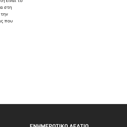
ή είναι το
τα στη
 την
ις που
ΕΝΗΜΕΡΩΤΙΚΌ ΔΕΛΤΊΟ