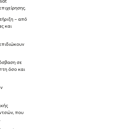
sat
επιχείρησης.
τήριξη – από
ας και
 επιδιώκουν
ρόσβαση σε
πτη όσο και
ων
ακής
ιντσών, που
.