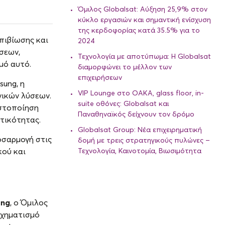
Όμιλος Globalsat: Αύξηση 25,9% στον
κύκλο εργασιών και σημαντική ενίσχυση
της κερδοφορίας κατά 35.5% για το
πιβίωσης και
2024
ύσεων,
Τεχνολογία με αποτύπωμα: Η Globalsat
μό αυτό.
διαμορφώνει το μέλλον των
επιχειρήσεων
sung, η
VIP Lounge στο ΟΑΚΑ, glass floor, in-
γικών λύσεων.
suite οθόνες: Globalsat και
ιστοποίηση
Παναθηναϊκός δείχνουν τον δρόμο
οτικότητας.
Globalsat Group: Νέα επιχειρηματική
οσαρμογή στις
δομή με τρεις στρατηγικούς πυλώνες –
κού και
Τεχνολογία, Καινοτομία, Βιωσιμότητα
ng
, ο Όμιλος
σχηματισμό