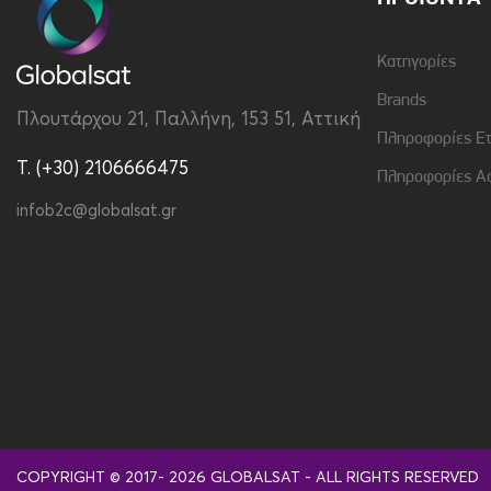
Κατηγορίες
Brands
Πλουτάρχου 21, Παλλήνη, 153 51, Αττική
Πληροφορίες Ε
T. (+30) 2106666475
Πληροφορίες Α
infob2c@globalsat.gr
COPYRIGHT © 2017- 2026 GLOBALSAT - ALL RIGHTS RESERVED