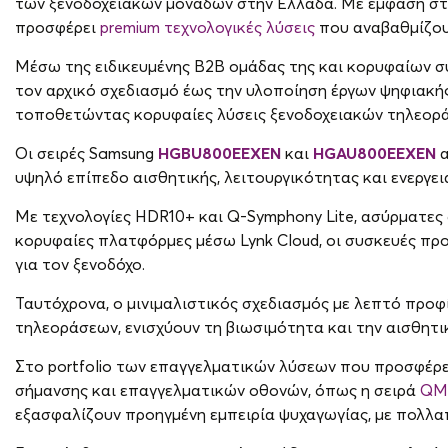
των ξενοδοχειακών μονάδων στην Ελλάδα. Με έμφαση στην
προσφέρει
premium τεχνολογικές λύσεις
που αναβαθμίζουν
Μέσω της ειδικευμένης Β2Β ομάδας της και κορυφαίων σ
τον αρχικό σχεδιασμό έως την υλοποίηση έργων ψηφιακής
τοποθετώντας κορυφαίες λύσεις ξενοδοχειακών τηλεορ
Οι σειρές Samsung
HGBU800EEXEN
και
HGAU800EEXEN
υψηλό επίπεδο αισθητικής, λειτουργικότητας και ενεργε
Με τεχνολογίες HDR10+ και Q-Symphony Lite, ασύρματες δ
κορυφαίες πλατφόρμες μέσω Lynk Cloud, οι συσκευές πρ
για τον ξενοδόχο.
Ταυτόχρονα, ο μινιμαλιστικός σχεδιασμός με λεπτό προφ
τηλεοράσεων, ενισχύουν τη βιωσιμότητα και την αισθητικ
Στο portfolio των επαγγελματικών λύσεων που προσφέρει
σήμανσης και επαγγελματικών οθονών, όπως η σειρά
QM
εξασφαλίζουν προηγμένη εμπειρία ψυχαγωγίας, με πολλαπ