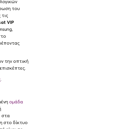
ολογικών
ρφωση του
 τις
sat VIP
msung,
στο
τρέποντας
ν την οπτική
επισκέπτες.
ς
.
μένη
ομάδα
ή
% στα
η στο δίκτυο