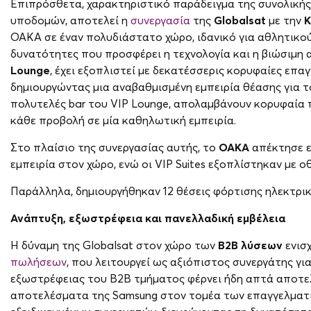
Επιπρόσθετα, χαρακτηριστικό παράδειγμα της συνολικής
υποδομών, αποτελεί η
συνεργασία
της
Globalsat
με την
Κ
ΟΑΚΑ σε έναν πολυδιάστατο χώρο, ιδανικό για αθλητικού
δυνατότητες που προσφέρει η τεχνολογία και η βιώσιμη
Lounge
, έχει εξοπλιστεί με δεκατέσσερις κορυφαίες επ
δημιουργώντας μια αναβαθμισμένη εμπειρία θέασης για τ
πολυτελές bar του VIP Lounge, απολαμβάνουν κορυφαία 
κάθε προβολή σε μία καθηλωτική εμπειρία.
Στο πλαίσιο της συνεργασίας αυτής, το
ΟΑΚΑ
απέκτησε ε
εμπειρία στον χώρο, ενώ οι VIP Suites εξοπλίστηκαν με
Παράλληλα, δημιουργήθηκαν 12 θέσεις φόρτισης ηλεκτρι
Ανάπτυξη, εξωστρέφεια και πανελλαδική εμβέλεια
Η δύναμη της Globalsat στον χώρο των
B2B λύσεων
ενισ
πωλήσεων
, που λειτουργεί ως αξιόπιστος συνεργάτης για
εξωστρέφειας του B2B τμήματος φέρνει ήδη απτά αποτελ
αποτελέσματα της Samsung στον τομέα των επαγγελματι