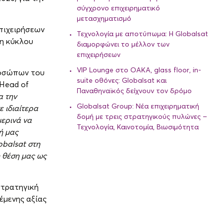
σύγχρονο επιχειρηματικό
μετασχηματισμό
επιχειρήσεων
Τεχνολογία με αποτύπωμα: Η Globalsat
ση κύκλου
διαμορφώνει το μέλλον των
επιχειρήσεων
VIP Lounge στο ΟΑΚΑ, glass floor, in-
ροσώπων του
suite οθόνες: Globalsat και
 Head of
Παναθηναϊκός δείχνουν τον δρόμο
α την
Globalsat Group: Νέα επιχειρηματική
ε ιδιαίτερα
δομή με τρεις στρατηγικούς πυλώνες –
μερινά να
Τεχνολογία, Καινοτομία, Βιωσιμότητα
ή μας
obalsat
στη
η θέση μας ως
στρατηγική
θέμενης αξίας