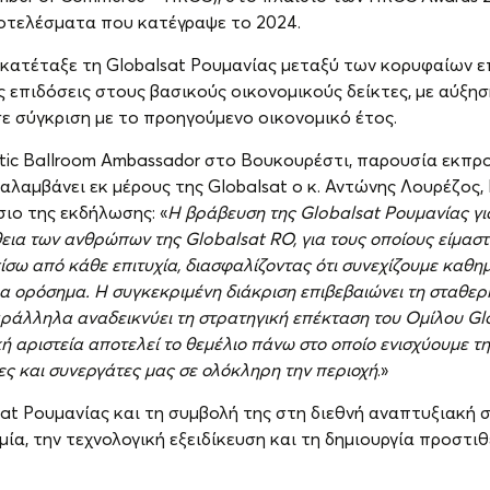
ποτελέσματα που κατέγραψε το 2024.
α κατέταξε τη Globalsat Ρουμανίας μεταξύ των κορυφαίων 
 επιδόσεις στους βασικούς οικονομικούς δείκτες, με αύξη
ε σύγκριση με το προηγούμενο οικονομικό έτος.
tic Ballroom Ambassador στο Βουκουρέστι, παρουσία εκπ
αλαμβάνει εκ μέρους της Globalsat ο κ. Αντώνης Λουρέζος,
σιο της εκδήλωσης: «
Η βράβευση της
Globalsat
Ρουμανίας γι
άθεια των ανθρώπων της
Globalsat
RO
, για τους οποίους είμαστ
ίσω από κάθε επιτυχία, διασφαλίζοντας ότι συνεχίζουμε καθη
α ορόσημα. Η συγκεκριμένη διάκριση επιβεβαιώνει τη σταθερ
ράλληλα αναδεικνύει τη στρατηγική επέκταση του Ομίλου
Gl
κή αριστεία αποτελεί το θεμέλιο πάνω στο οποίο ενισχύουμε τ
ες και συνεργάτες μας σε ολόκληρη την περιοχή
.»
sat Ρουμανίας και τη συμβολή της στη διεθνή αναπτυξιακή 
μία, την τεχνολογική εξειδίκευση και τη δημιουργία προστι