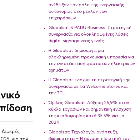
ανέδειξαν τον ρόλο της ενεργειακής
αυτονομίας στο μέλλον των
επιχειρήσεων
Globalsat & PADU Business: Στρατηγική
συνεργασία για ολοκληρωμένες λύσεις
digital signage νέας γενιάς
Η Globalsat δημιουργεί μια
ολοκληρωμένη προνομιακή υπηρεσία για
την εγκατάσταση φορτιστών ηλεκτρικών
οχημάτων
Η Globalsat ενισχύει τη στρατηγική της
συνεργασία με τα Welcome Stores και
νικό
την TCL
Όμιλος Globalsat: Αύξηση 25,9% στον
επίδοση
κύκλο εργασιών και σημαντική ενίσχυση
της κερδοφορίας κατά 35.5% για το
2024
 Διμερές
Globalsat: Τεχνολογία, ανάπτυξη,
026, για την
βιωσιμότητα – Η δύναμη πίσω από τον