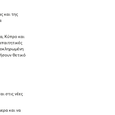
ς και της
α
δα, Κύπρο και
απαιτητικές
ολοκληρωμένη
φήσουν θετικό
αι στις νέες
μερα και να