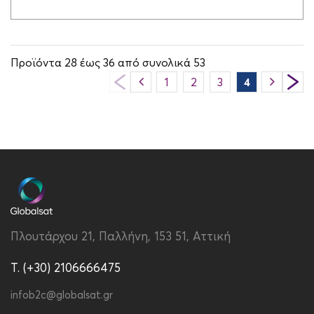
Προϊόντα
28
έως
36
από συνολικά
53
1
2
3
4
5
6
Πλουτάρχου 21, Παλλήνη, 153 51, Αττική
T. (+30) 2106666475
infob2c@globalsat.gr