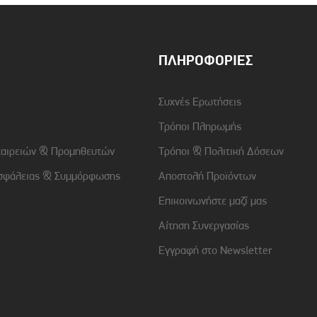
Μέγιστη ισχύς σε WATT
70W
ΠΛΗΡΟΦΟΡΊΕΣ
Συχνές Ερωτήσεις
Τρόποι Πληρωμής
ταιρειών & Προμηθευτών
Τρόποι & Πολιτική Δόσεων
Τύπος Mπαταρίας
5200mAh
σφάλειας & Συμμόρφωσης
Αποστολή Προϊόντων
Επικοινωνήστε μαζί μας
Αίτηση Συνεργασίας
Εγγραφή στο Newsletter