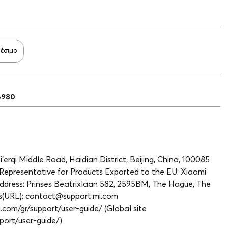
θέσιμο
6980
Xi’erqi Middle Road, Haidian District, Beijing, China, 100085
Representative for Products Exported to the EU: Xiaomi
dress: Prinses Beatrixlaan 582, 2595BM, The Hague, The
ss(URL): contact@support.mi.com
.com/gr/support/user-guide/ (Global site
port/user-guide/)