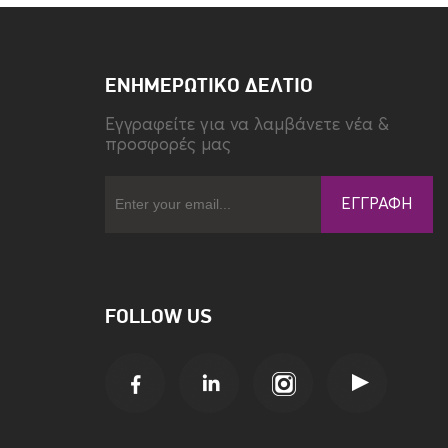
Περιεχόμενο
Σκούπα ρομπότ,Βάση
Συσκευασίας
φόρτισης,Πλευρική
βούρτσα,Βούρτσα
(προεγκατεστημένη),Πανάκι και
ΕΝΗΜΕΡΩΤΙΚΌ ΔΕΛΤΊΟ
δοχείο νερού (με τοποθετημένο
Eγγραφείτε για να λαμβάνετε νέα &
πανάκι),Δοχείο σκόνης
προσφορές μας
(προεγκατεστημένο),Τροφοδοτικό
,Εγχειρίδιο χρήσης,Εγγύηση
,Κάλυμμα βούρτσας
ΕΓΓΡΑΦΉ
Χρώμα
Λευκό
FOLLOW US