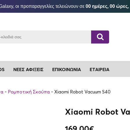
Galaxy, οι προπαραγγελίες τελειώνουν σε
00 ημέρες, 00 ώρες,
DS
ΝΈΕΣ ΑΦΊΞΕΙΣ
ΕΠΙΚΟΙΝΩΝΊΑ
ΕΤΑΙΡΕΊΑ
πα
Ρομποτική Σκούπα
Xiaomi Robot Vacuum S40
Xiaomi Robot V
169.00
€