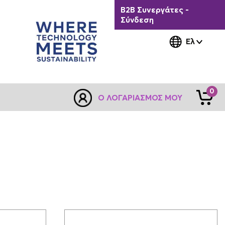
B2B Συνεργάτες -
Σύνδεση
Ελ
0
Ο ΛΟΓΑΡΙΑΣΜΌΣ ΜΟΥ