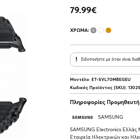
79.99
€
ΧΡΏΜΑ:
Ειδοποιήστε με όταν είναι δια
Μοντέλο
:
ET-SVL70MBEGEU
Κωδικός Προϊόντος (SKU)
:
1302
Πληροφορίες Προμηθευτή
SAMSUNG
SAMSUNG Electronics Ελλάς
Εταιρεία Ηλεκτρικών και Ηλεκ