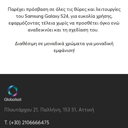
Παρέχει πρόσβαση σε όλες τις θύρες και λειτουργίες
του Samsung Galaxy S24, για ευκολία χρήσης,
εφαρμόζοντας τέλεια χωρίς να προσθέτει όγκο ενώ
αναδεικνύει και τη σχεδίαση του.
Διαθέσιμη σε μοναδικά χρώματα για μοναδική
εμφάνιση!
Brand
Samsung
Συμβατότητα
Samsung Galaxy S24
Τύπος
Back
Υλικό
Σιλικόνη
Πλουτάρχου 21, Παλλήνη, 153 51, Αττική
Χρώμα
Κίτρινο
T. (+30) 2106666475