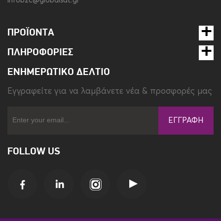
infob2c@globalsat.gr
ΠΡΟΪΌΝΤΑ
ΠΛΗΡΟΦΟΡΊΕΣ
ΕΝΗΜΕΡΩΤΙΚΌ ΔΕΛΤΊΟ
Eγγραφείτε για να λαμβάνετε νέα & προσφορές μας
ΕΓΓΡΑΦΉ
FOLLOW US