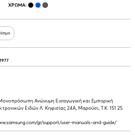
ΧΡΏΜΑ:
θέσιμο
1977
 Μονοπρόσωπη Ανώνυμη Εισαγωγική και Εμπορική
τρονικών Ειδών Λ. Κηφισίας 24A, Μαρούσι, Τ.Κ. 151 25
www.samsung.com/gr/support/user-manuals-and-guide/