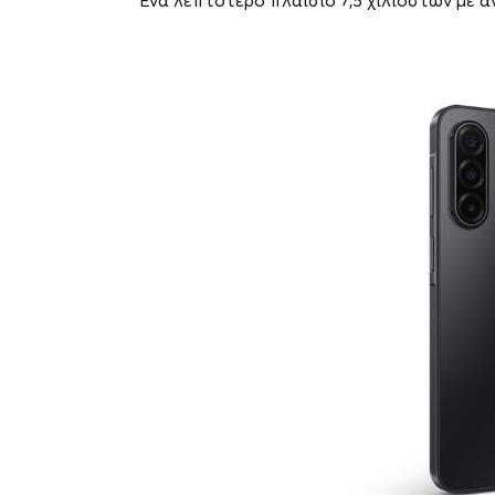
Ένα λεπτότερο πλαίσιο 7,5 χιλιοστών με α