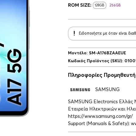
ROM SIZE:
128GB
256GB
Ειδοποιήστε με όταν είναι δια
Μοντέλο
:
SM-A176BZAAEUE
Κωδικός Προϊόντος (SKU)
:
0100
Πληροφορίες Προμηθευτή
SAMSUNG
SAMSUNG Electronics Ελλάς
Εταιρεία Ηλεκτρικών και Ηλεκ
https://www.samsung.com/gr/
Support (Manuals & Safety): 