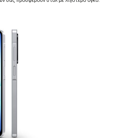
ρών σας προσφέρουν στυλ με λιγότερο όγκο.