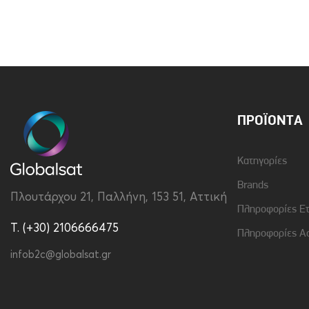
Brand
Samsung
Υλικό
Πλαστικό
ΠΡΟΪΌΝΤΑ
Κατηγορίες
Brands
Πλουτάρχου 21, Παλλήνη, 153 51, Αττική
Πληροφορίες Ε
T. (+30) 2106666475
Πληροφορίες Α
infob2c@globalsat.gr