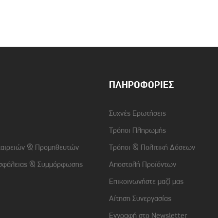
Συμβατότητα
Samsung Galaxy S23
Χρώμα
Λευκό
ΠΛΗΡΟΦΟΡΊΕΣ
Συχνές Ερωτήσεις
Τρόποι Πληρωμής
ταιρειών & Προμηθευτών
Τρόποι & Πολιτική Δόσεων
σφάλειας & Συμμόρφωσης
Αποστολή Προϊόντων
Επικοινωνήστε μαζί μας
Αίτηση Συνεργασίας
Εγγραφή στο Newsletter