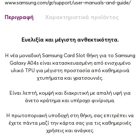
www.samsung.com/gr/support/user-manuals-and-guide/
Περιγραφή
Χαρακτηριστικά προϊόντος
Ευελιξία και μέγιστη ανθεκτικότητα.
Η νέα μοναδική Samsung Card Slot θήκη για το Samsung
Galaxy A04s είναι κατασκευασμένη από ενισχυμένο
υλικό TPU για μέγιστη προστασία από καθημερινά
χτυπήματα και γρατσουνιές.
Είναι λεπτή, κομψή και διακριτική με απαλή υφή για
άνετο κράτημα και υπέροχο φινίρισμα.
Η πρωτοποριακή υποδοχή στη θήκη, σας επιτρέπει να
έχετε πάντα μαζί την κάρτα σας για τις καθημερινές
χρήσεις και ανάγκες.