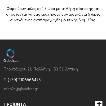
Φορτίζουν μόλις σε 1.5 ώρα με τη θήκη φόρτισης και
υπόσχονται να σας κρατήσουν συντροφιά για 5 ώρες
συνεχόμενης αναπαραγωγής μουσικής & ομιλίας.
Brand
Riversong
Αδιαβροχοποίηση
Ναι
Δόνηση
Όχι
Έκδοση Bluetooth
5.3
Πλουτάρχου 21, Παλλήνη, 153 51, Αττική
Σύνδεση με δύο
Όχι
συσκευές
T. (+30) 2106666475
Τύπος Bluetooth
True Wireless
infob2c@globalsat.gr
Χρόνος Ομιλίας (h)
5 hrs / 30 hrs with
charging case
ΠΡΟΪΌΝΤΑ