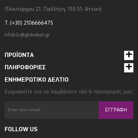
Πλουτάρχου 21, Παλλήνη, 153 51, Αττική
Τύπος καλωδίου
Type-C to Lightning
T. (+30) 2106666475
Τύπος μεταφοράς
USB 2.0
δεδομένων
infob2c@globalsat.gr
Τύπος φόρτισης
Power Delivery
ΠΡΟΪΌΝΤΑ
Χρώμα
Λευκό
ΠΛΗΡΟΦΟΡΊΕΣ
ΕΝΗΜΕΡΩΤΙΚΌ ΔΕΛΤΊΟ
Eγγραφείτε για να λαμβάνετε νέα & προσφορές μας
ΕΓΓΡΑΦΉ
FOLLOW US