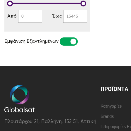
Από
Έως
Εμφάνιση Εξαντλημένων
ΝΑΙ
ΌΧΙ
ΠΡΟΪΌΝΤΑ
Κατηγορίες
Brands
Πλουτάρχου 21, Παλλήνη, 153 51, Αττική
Πληροφορίες Ε