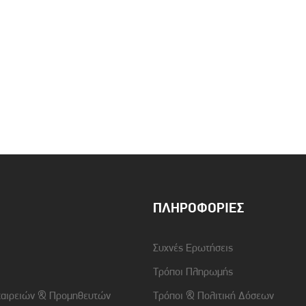
ΠΛΗΡΟΦΟΡΊΕΣ
Συχνές Ερωτήσεις
Τρόποι Πληρωμής
ταιρειών & Προμηθευτών
Τρόποι & Πολιτική Δόσεων