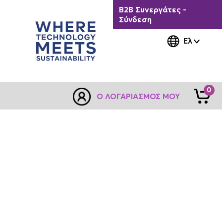
B2B Συνεργάτες -
Σύνδεση
Ελ
0
Ο ΛΟΓΑΡΙΑΣΜΌΣ ΜΟΥ