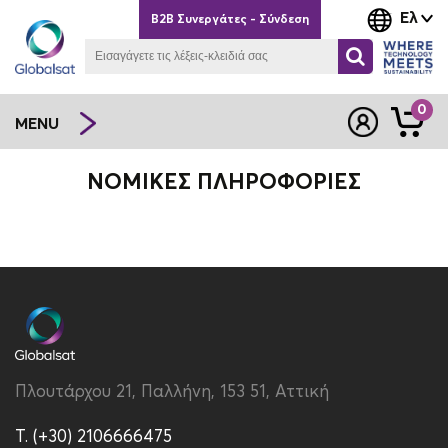
Ελ
B2B Συνεργάτες - Σύνδεση
0
MENU
ΝΟΜΙΚΈΣ ΠΛΗΡΟΦΟΡΊΕΣ
Πλουτάρχου 21, Παλλήνη, 153 51, Αττική
T. (+30) 2106666475