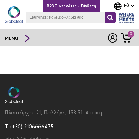
Ελ
B2B Συνεργάτες - Σύνδεση
0
MENU
Πλουτάρχου 21, Παλλήνη, 153 51, Αττική
T. (+30) 2106666475
infob2c@globalsat.gr