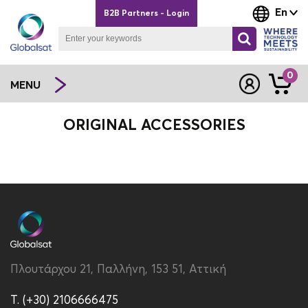
En
B2B Partners - Login
0
MENU
ORIGINAL ACCESSORIES
Πλουτάρχου 21, Παλλήνη, 153 51, Αττική
T. (+30) 2106666475