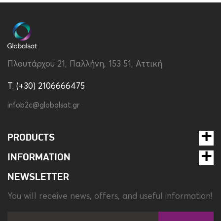
Πλουτάρχου 21, Παλλήνη, 153 51, Αττική
T. (+30) 2106666475
infob2c@globalsat.gr
PRODUCTS
INFORMATION
NEWSLETTER
You will receive news, offers, and useful information!