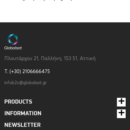
Πλουτάρχου 21, Παλλήνη, 153 51, Αττική
T. (+30) 2106666475
infob2c@globalsat.gr
PRODUCTS
INFORMATION
NEWSLETTER