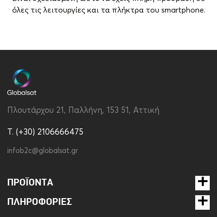
όλες τις λειτουργίες και τα πλήκτρα του smartphone.
Brand
Disney
Συμβατότητα
Apple iPhone 15 Pro Max
Τύπος
Back
Υλικό
Σιλικόνη
Πλουτάρχου 21, Παλλήνη, 153 51, Αττική
Χρώμα
Λευκό
T. (+30) 2106666475
infob2c@globalsat.gr
ΠΡΟΪΌΝΤΑ
ΠΛΗΡΟΦΟΡΊΕΣ