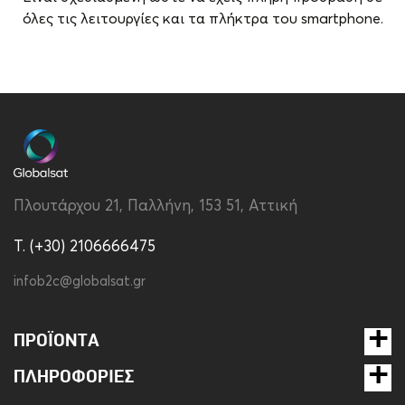
όλες τις λειτουργίες και τα πλήκτρα του smartphone.
Brand
Disney
Συμβατότητα
Apple iPhone 15 Pro
Τύπος
Back
Υλικό
Σιλικόνη
Πλουτάρχου 21, Παλλήνη, 153 51, Αττική
Χρώμα
Διάφανο
T. (+30) 2106666475
infob2c@globalsat.gr
ΠΡΟΪΌΝΤΑ
ΠΛΗΡΟΦΟΡΊΕΣ