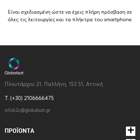
Είναι σχεδιασμένη ώστε να έχεις πλήρη πρόσβαση σε
όλες τις λειτουργίες και τα πλήκτρα του smartphone.
Brand
Disney
Συμβατότητα
Apple iPhone 15
Τύπος
Back
Υλικό
Σιλικόνη
Πλουτάρχου 21, Παλλήνη, 153 51, Αττική
Χρώμα
Μαύρο
T. (+30) 2106666475
infob2c@globalsat.gr
ΠΡΟΪΌΝΤΑ