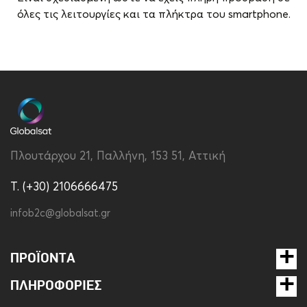
όλες τις λειτουργίες και τα πλήκτρα του smartphone.
Brand
Disney
Συμβατότητα
Apple iPhone 15
Τύπος
Back
Υλικό
Σιλικόνη
Πλουτάρχου 21, Παλλήνη, 153 51, Αττική
Χρώμα
Διάφανο
T. (+30) 2106666475
infob2c@globalsat.gr
ΠΡΟΪΌΝΤΑ
ΠΛΗΡΟΦΟΡΊΕΣ