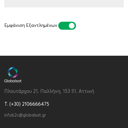
Εμφάνιση Εξαντλημένων
ΝΑΙ
ΌΧΙ
Πλουτάρχου 21, Παλλήνη, 153 51, Αττική
T. (+30) 2106666475
infob2c@globalsat.gr