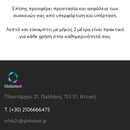
Επίσης προσφέρει προστασία και ασφάλεια των
συσκευών σας από υπερφόρτιση και υπέρταση.
Λεπτό και εύκαμπτο, με μήκος 2 μέτρα είναι πρακτικό
για κάθε χρήση στην καθημερινότητά σας.
Brand
Baseus
Εγγύηση
1 έτος
Έξοδος Καλωδίου
5A
Μήκος (m)
2m
Πλουτάρχου 21, Παλλήνη, 153 51, Αττική
Τύπος καλωδίου
Type-C to Type-C
T. (+30) 2106666475
Τύπος μεταφοράς
USB 2.0
δεδομένων
infob2c@globalsat.gr