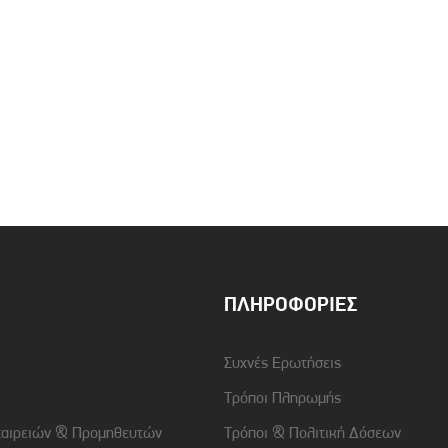
ΠΛΗΡΟΦΟΡΊΕΣ
Συχνές Ερωτήσεις
Τρόποι Πληρωμής
ταιρειών & Προμηθευτών
Τρόποι & Πολιτική Δόσεων