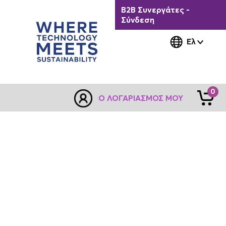
B2B Συνεργάτες -
Σύνδεση
Ελ
0
Ο ΛΟΓΑΡΙΑΣΜΌΣ ΜΟΥ