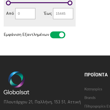
Από
Έως
Εμφάνιση Εξαντλημένων
ΝΑΙ
ΌΧΙ
ΠΡΟΪΌΝΤΑ
Κατηγορίες
Brands
Πλουτάρχου 21, Παλλήνη, 153 51, Αττική
Πληροφορίες Ε